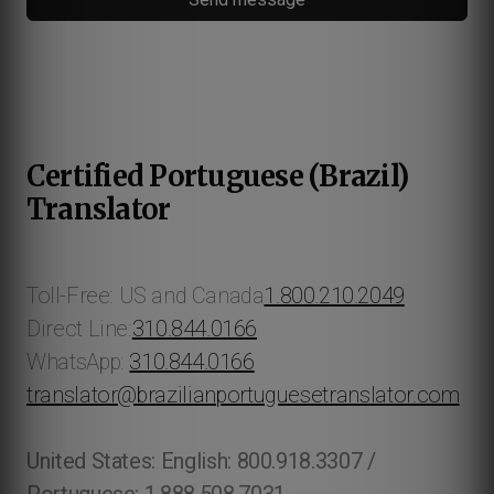
Certified Portuguese (Brazil)
Translator
Toll-Free: US and Canada
1.800.210.2049
Direct Line:
310.844.0166
WhatsApp:
310.844.0166
translator@brazilianportuguesetranslator.com
United States: English: 800.918.3307 /