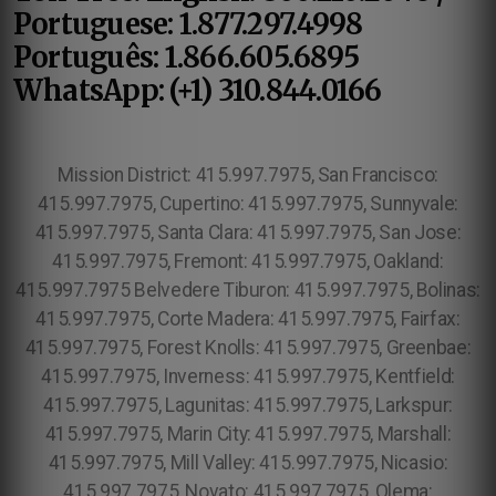
Portuguese: 1.877.297.4998
Português: 1.866.605.6895
WhatsApp: (+1) 310.844.0166
Mission District: 415.997.7975, San Francisco:
415.997.7975, Cupertino: 415.997.7975, Sunnyvale:
415.997.7975, Santa Clara: 415.997.7975, San Jose:
415.997.7975, Fremont: 415.997.7975, Oakland:
415.997.7975 Belvedere Tiburon: 415.997.7975, Bolinas:
415.997.7975, Corte Madera: 415.997.7975, Fairfax:
415.997.7975, Forest Knolls: 415.997.7975, Greenbae:
415.997.7975, Inverness: 415.997.7975, Kentfield:
415.997.7975, Lagunitas: 415.997.7975, Larkspur:
415.997.7975, Marin City: 415.997.7975, Marshall:
415.997.7975, Mill Valley: 415.997.7975, Nicasio:
415.997.7975, Novato: 415.997.7975, Olema: