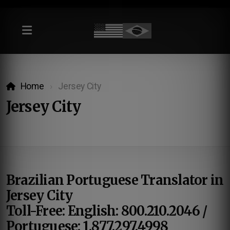
Home
Jersey City
Jersey City
Brazilian Portuguese Translator in
Jersey City
Toll-Free: English: 800.210.2046 /
Portuguese: 1.877.297.4998